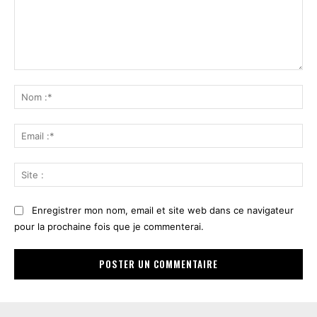
Commenter
:
No
:*
Ema
:*
Sit
:
Enregistrer mon nom, email et site web dans ce navigateur
pour la prochaine fois que je commenterai.