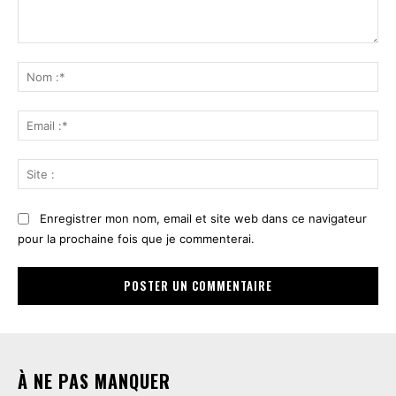
Commenter
:
No
:*
Ema
:*
Sit
:
Enregistrer mon nom, email et site web dans ce navigateur
pour la prochaine fois que je commenterai.
À NE PAS MANQUER