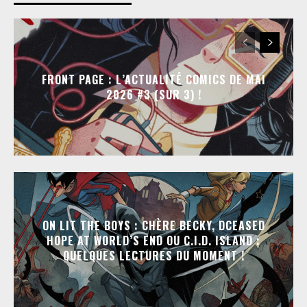
FRONT PAGE : L’ACTUALITÉ COMICS DE MAI
2026 #3 (SUR 3) !
ON LIT THE BOYS : CHÈRE BECKY, DCEASED
HOPE AT WORLD’S END OU C.I.D. ISLAND :
QUELQUES LECTURES DU MOMENT !