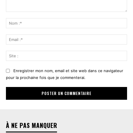
Commenter
:
No
:*
Ema
:*
Sit
:
Enregistrer mon nom, email et site web dans ce navigateur
pour la prochaine fois que je commenterai.
À NE PAS MANQUER