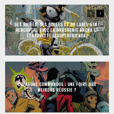
DES BIÈRES, DES BULLES ET DU LABEL 619 :
RENCONTRE AVEC LA BRASSERIE ARCKA ET
ÉTHYQUETTE ! [SUPERFRIENDS]
CREATURE COMMANDOS : UNE FOIRE AUX
WEIRDOS RÉUSSIE ?