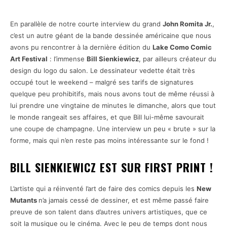
En parallèle de notre courte interview du grand
John Romita Jr.
,
c’est un autre géant de la bande dessinée américaine que nous
avons pu rencontrer à la dernière édition du
Lake Como Comic
Art Festival
: l’immense
Bill Sienkiewicz
, par ailleurs créateur du
design du logo du salon. Le dessinateur vedette était très
occupé tout le weekend – malgré ses tarifs de signatures
quelque peu prohibitifs, mais nous avons tout de même réussi à
lui prendre une vingtaine de minutes le dimanche, alors que tout
le monde rangeait ses affaires, et que Bill lui-même savourait
une coupe de champagne. Une interview un peu « brute » sur la
forme, mais qui n’en reste pas moins intéressante sur le fond !
BILL SIENKIEWICZ EST SUR FIRST PRINT !
L’artiste qui a réinventé l’art de faire des comics depuis les
New
Mutants
n’a jamais cessé de dessiner, et est même passé faire
preuve de son talent dans d’autres univers artistiques, que ce
soit la musique ou le cinéma. Avec le peu de temps dont nous