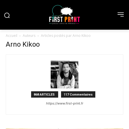
Accueil
Auteurs
Articles postés par Arno Kikoo
Arno Kikoo
868 ARTICLES
117 Commentaires
https://www.first-print.fr