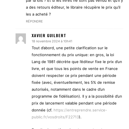
par la lois ? Et si les livres ne sont pas vendu et qu’il y
a des retours éditeur, le libraire récupère le prix qu’il
les a acheté ?
RÉPONDRE
XAVIER GUILBERT
18 novembre 2024 à 10h41
Tout d’abord, une petite clarification sur le
fonctionnement du prix unique: en gros, la loi
Lang de 1981 décrète que l’éditeur fixe le prix d’un
livre, et que tous les points de vente en France
doivent respecter ce prix pendant une période
fixée (avec, éventuellement, les 5% de remise
autorisés, notamment dans le cadre d’un
programme de fidélisation). Il y a la possibilité d’un
prix de lancement valable pendant une période
donnée (cf.
https://entreprendre.service-
public.fr/vosdroits/F22713
).