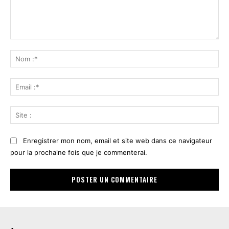
Commenter
:
No
:*
Ema
:*
Sit
:
Enregistrer mon nom, email et site web dans ce navigateur
pour la prochaine fois que je commenterai.