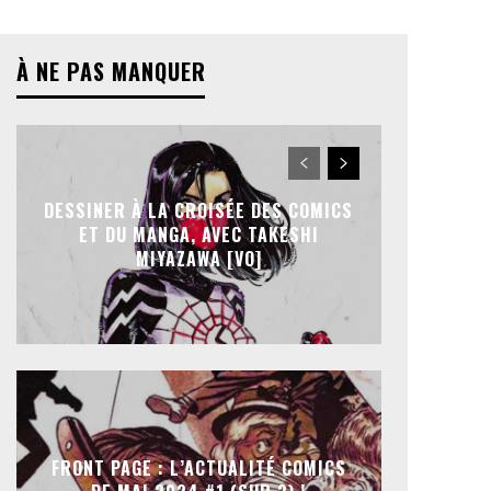
À NE PAS MANQUER
DESSINER À LA CROISÉE DES COMICS
ET DU MANGA, AVEC TAKESHI
MIYAZAWA [VO]
FRONT PAGE : L’ACTUALITÉ COMICS