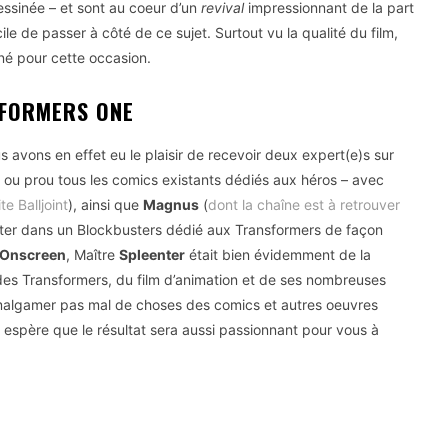
ssinée – et sont au coeur d’un
revival
impressionnant de la part
ficile de passer à côté de ce sujet. Surtout vu la qualité du film,
ené pour cette occasion.
SFORMERS ONE
us avons en effet eu le plaisir de recevoir deux expert(e)s sur
u ou prou tous les comics existants dédiés aux héros – avec
te Balljoint
), ainsi que
Magnus
(
dont la chaîne est à retrouver
e Inter dans un Blockbusters dédié aux Transformers de façon
Onscreen
, Maître
Spleenter
était bien évidemment de la
r des Transformers, du film d’animation et de ses nombreuses
à amalgamer pas mal de choses des comics et autres oeuvres
On espère que le résultat sera aussi passionnant pour vous à