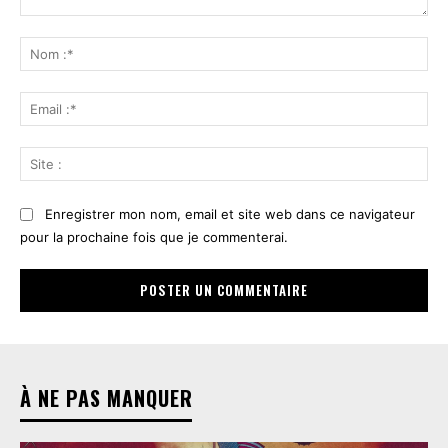
Commenter
:
No
:*
Ema
:*
Sit
:
Enregistrer mon nom, email et site web dans ce navigateur
pour la prochaine fois que je commenterai.
À NE PAS MANQUER