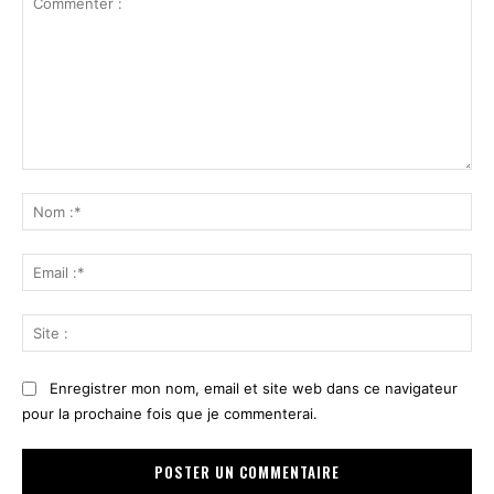
Commenter
:
No
:*
Ema
:*
Sit
:
Enregistrer mon nom, email et site web dans ce navigateur
pour la prochaine fois que je commenterai.