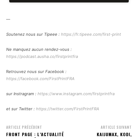
—
Soutenez nous sur Tipeee :
https://fr.tipeee.com/first-print
Ne manquez aucun rendez-vous :
https://podcast.ausha.co/firstprintfra
R
etrouvez nous sur Facebook :
https://facebook.com/FirstPrintFRA
sur Instragram :
https://www.instagram.com/firstprintfra
et sur Twitter :
https://twitter.com/FirstPrintFRA
ARTICLE PRÉCÉDENT
ARTICLE SUIVANT
FRONT PAGE : L’ACTUALITÉ
KAIJUMAX, KODI,