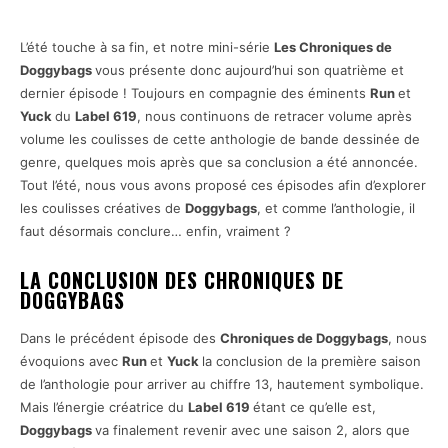
L’été touche à sa fin, et notre mini-série
Les Chroniques de
Doggybags
vous présente donc aujourd’hui son quatrième et
dernier épisode ! Toujours en compagnie des éminents
Run
et
Yuck
du
Label 619
, nous continuons de retracer volume après
volume les coulisses de cette anthologie de bande dessinée de
genre, quelques mois après que sa conclusion a été annoncée.
Tout l’été, nous vous avons proposé ces épisodes afin d’explorer
les coulisses créatives de
Doggybags
, et comme l’anthologie, il
faut désormais conclure… enfin, vraiment ?
LA CONCLUSION DES CHRONIQUES DE
DOGGYBAGS
Dans le précédent épisode des
Chroniques de Doggybags
, nous
évoquions avec
Run
et
Yuck
la conclusion de la première saison
de l’anthologie pour arriver au chiffre 13, hautement symbolique.
Mais l’énergie créatrice du
Label 619
étant ce qu’elle est,
Doggybags
va finalement revenir avec une saison 2, alors que