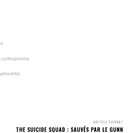
nt
co/firstprintfra
stPrintFRA
ARTICLE SUIVANT
THE SUICIDE SQUAD : SAUVÉS PAR LE GUNN