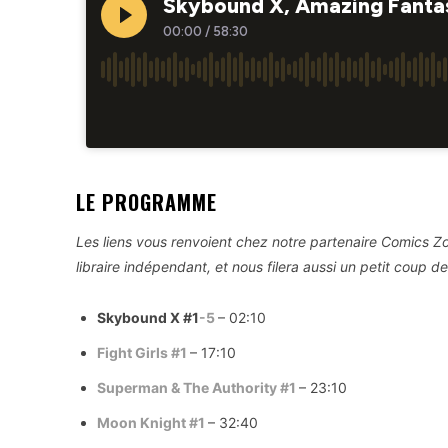
LE PROGRAMME
Les liens vous renvoient chez notre partenaire Comics
libraire indépendant, et nous filera aussi un petit coup d
Skybound X #1
-5
– 02:10
Fight Girls #1
– 17:10
Superman & The Authority #1
– 23:10
Moon Knight #1
– 32:40