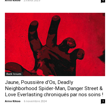
Arno Kikoo
-
25 août 2025
0
Back Issues
Jaune, Poussière d’Os, Deadly
Neighborhood Spider-Man, Danger Street &
Love Everlasting chroniqués par nos soins !
Arno Kikoo
-
6 novembre 2024
3