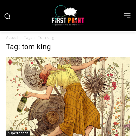
Accueil
Tags
Tom king
Tag: tom king
SuperFriends