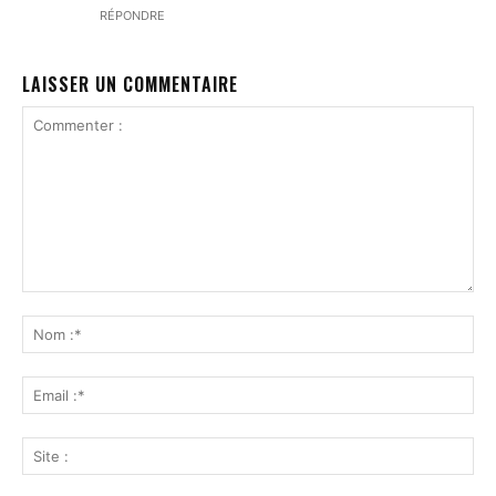
RÉPONDRE
LAISSER UN COMMENTAIRE
Commenter
:
No
:*
Ema
:*
Sit
: