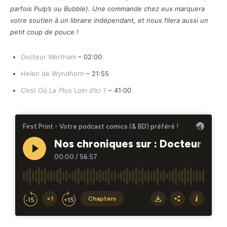
parfois Pulp’s ou Bubble). Une commande chez eux marquera
votre soutien à un libraire indépendant, et nous filera aussi un
petit coup de pouce !
Docteur Wertham
– 02:00
Helen de Wyndhorn
– 21:55
C’est Où Le Plus Loin d’Ici ?
– 41:00