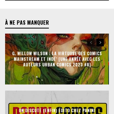
À NE PAS MANQUER
G. WILLOW WILSON : LA VIRTUOSE DES COMICS
MAINSTREAM ET INDÉ’ [UNE ANNÉE AVEC LES
AUTEURS URBAN COMICS 2023 #8]
ON DISCUTE (ENFIN) ÉDITO CHEZ PANINI