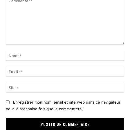
Commenter
:
No
:*
Ema
:*
Sit
:
Enregistrer mon nom, email et site web dans ce navigateur
pour la prochaine fois que je commenterai.