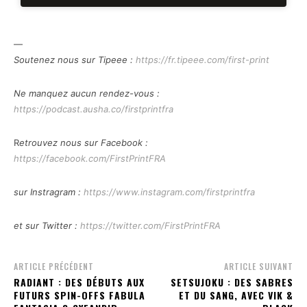
—
Soutenez nous sur Tipeee :
https://fr.tipeee.com/first-print
Ne manquez aucun rendez-vous :
https://podcast.ausha.co/firstprintfra
R
etrouvez nous sur Facebook :
https://facebook.com/FirstPrintFRA
sur Instragram :
https://www.instagram.com/firstprintfra
et sur Twitter :
https://twitter.com/FirstPrintFRA
ARTICLE PRÉCÉDENT
ARTICLE SUIVANT
RADIANT : DES DÉBUTS AUX
SETSUJOKU : DES SABRES
FUTURS SPIN-OFFS FABULA
ET DU SANG, AVEC VIK &