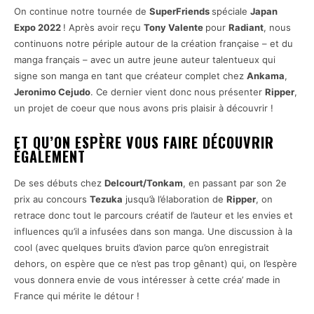
On continue notre tournée de
SuperFriends
spéciale
Japan
Expo 2022
! Après avoir reçu
Tony Valente
pour
Radiant
, nous
continuons notre périple autour de la création française – et du
manga français – avec un autre jeune auteur talentueux qui
signe son manga en tant que créateur complet chez
Ankama
,
Jeronimo Cejudo
. Ce dernier vient donc nous présenter
Ripper
,
un projet de coeur que nous avons pris plaisir à découvrir !
ET QU’ON ESPÈRE VOUS FAIRE DÉCOUVRIR
ÉGALEMENT
De ses débuts chez
Delcourt/Tonkam
, en passant par son 2e
prix au concours
Tezuka
jusqu’à l’élaboration de
Ripper
, on
retrace donc tout le parcours créatif de l’auteur et les envies et
influences qu’il a infusées dans son manga. Une discussion à la
cool (avec quelques bruits d’avion parce qu’on enregistrait
dehors, on espère que ce n’est pas trop gênant) qui, on l’espère
vous donnera envie de vous intéresser à cette créa’ made in
France qui mérite le détour !