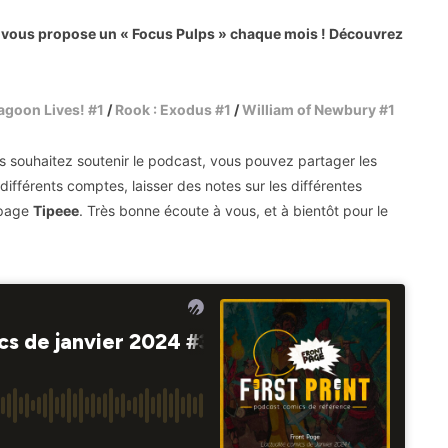
 vous propose un « Focus Pulps » chaque mois ! Découvrez
Lagoon Lives! #1
/
Rook : Exodus #1
/
William of Newbury #1
ous souhaitez soutenir le podcast, vous pouvez partager les
ifférents comptes, laisser des notes sur les différentes
 page
Tipeee
. Très bonne écoute à vous, et à bientôt pour le