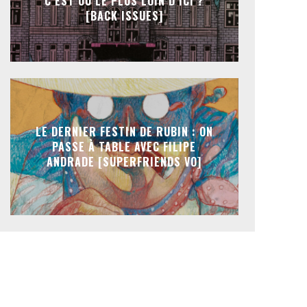
C’EST OÙ LE PLUS LOIN D’ICI ?
[BACK ISSUES]
LE DERNIER FESTIN DE RUBIN : ON
PASSE À TABLE AVEC FILIPE
ANDRADE [SUPERFRIENDS VO]