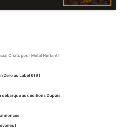
cial Chats pour Métal Hurlant
!
n Zero au Label 619 !
a débarque aux éditions Dupuis
s annonces
évoilés !