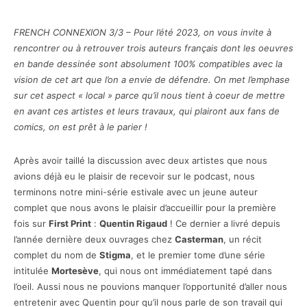
FRENCH CONNEXION 3/3 – Pour l’été 2023, on vous invite à
rencontrer ou à retrouver trois auteurs français dont les oeuvres
en bande dessinée sont absolument 100% compatibles avec la
vision de cet art que l’on a envie de défendre. On met l’emphase
sur cet aspect « local » parce qu’il nous tient à coeur de mettre
en avant ces artistes et leurs travaux, qui plairont aux fans de
comics, on est prêt à le parier !
Après avoir taillé la discussion avec deux artistes que nous
avions déjà eu le plaisir de recevoir sur le podcast, nous
terminons notre mini-série estivale avec un jeune auteur
complet que nous avons le plaisir d’accueillir pour la première
fois sur
First Print
:
Quentin Rigaud
! Ce dernier a livré depuis
l’année dernière deux ouvrages chez
Casterman
, un récit
complet du nom de
Stigma
, et le premier tome d’une série
intitulée
Mortesève
, qui nous ont immédiatement tapé dans
l’oeil. Aussi nous ne pouvions manquer l’opportunité d’aller nous
entretenir avec Quentin pour qu’il nous parle de son travail qui