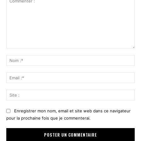
Commenter
:
No
:*
Ema
:*
Sit
:
Enregistrer mon nom, email et site web dans ce navigateur
pour la prochaine fois que je commenterai.