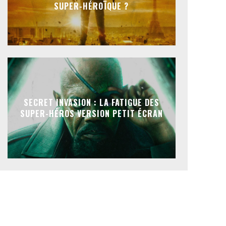
SUPER-HÉROÏQUE ?
SECRET INVASION : LA FATIGUE DES
SUPER-HÉROS VERSION PETIT ÉCRAN