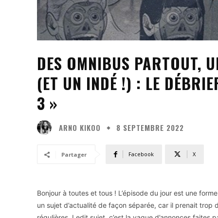
DES OMNIBUS PARTOUT, UN
(ET UN INDÉ !) : LE DÉBRI
3 »
ARNO KIKOO
8 SEPTEMBRE 2022
Facebook
X
Partager
Bonjour à toutes et tous ! L’épisode du jour est une form
un sujet d’actualité de façon séparée, car il prenait trop
régulières. Ledit sujet, c’est la vague d’annonces faites 