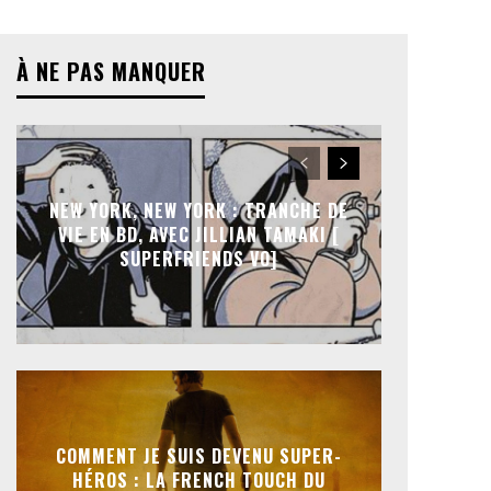
À NE PAS MANQUER
NEW YORK, NEW YORK : TRANCHE DE
VIE EN BD, AVEC JILLIAN TAMAKI [
SUPERFRIENDS VO]
COMMENT JE SUIS DEVENU SUPER-
HÉROS : LA FRENCH TOUCH DU