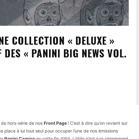
E COLLECTION « DELUXE »
EF DES « PANINI BIG NEWS VOL.
e de hors-série de nos
Front Page
! C’est à dire qu’on revient sur
 de place à lui tout seul pour occuper l’une de nos émissions
par
Panini Comics
en cette fin d’été. L’idée n’est pas simplement