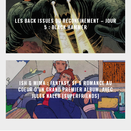
LES BACK ISSUES DU RECONFINEMENT – JOUR
5 : BLACK HAMMER
ISH & MIMA : FANTASY, SF & ROMANCE AU
COEUR D’UN GRAND PREMIER ALBUM, AVEC
JULES NALEB [SUPERFRIENDS]