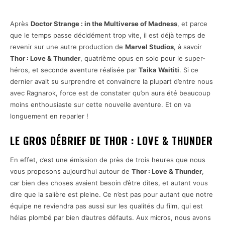
Après
Doctor Strange : in the Multiverse of Madness
, et parce
que le temps passe décidément trop vite, il est déjà temps de
revenir sur une autre production de
Marvel Studios
, à savoir
Thor : Love & Thunder
, quatrième opus en solo pour le super-
héros, et seconde aventure réalisée par
Taika Waititi
. Si ce
dernier avait su surprendre et convaincre la plupart d’entre nous
avec Ragnarok, force est de constater qu’on aura été beaucoup
moins enthousiaste sur cette nouvelle aventure. Et on va
longuement en reparler !
LE GROS DÉBRIEF DE THOR : LOVE & THUNDER
En effet, c’est une émission de près de trois heures que nous
vous proposons aujourd’hui autour de
Thor : Love & Thunder
,
car bien des choses avaient besoin d’être dites, et autant vous
dire que la salière est pleine. Ce n’est pas pour autant que notre
équipe ne reviendra pas aussi sur les qualités du film, qui est
hélas plombé par bien d’autres défauts. Aux micros, nous avons