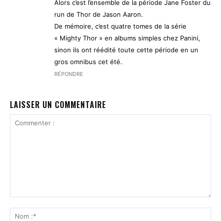
Alors c’est l’ensemble de la période Jane Foster du
run de Thor de Jason Aaron.
De mémoire, c’est quatre tomes de la série
« Mighty Thor » en albums simples chez Panini,
sinon ils ont réédité toute cette période en un
gros omnibus cet été.
RÉPONDRE
LAISSER UN COMMENTAIRE
Commenter
:
No