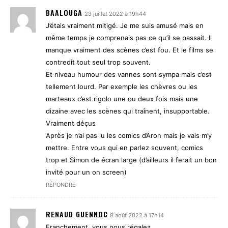
BAALOUGA
23 juillet 2022 à 19h44
J’étais vraiment mitigé. Je me suis amusé mais en
même temps je comprenais pas ce qu’il se passait. Il
manque vraiment des scènes c’est fou. Et le films se
contredit tout seul trop souvent.
Et niveau humour des vannes sont sympa mais c’est
tellement lourd. Par exemple les chèvres ou les
marteaux c’est rigolo une ou deux fois mais une
dizaine avec les scènes qui traînent, insupportable.
Vraiment déçus
Après je n’ai pas lu les comics d’Aron mais je vais m’y
mettre. Entre vous qui en parlez souvent, comics
trop et Simon de écran large (d’ailleurs il ferait un bon
invité pour un on screen)
RÉPONDRE
RENAUD GUENNOC
8 août 2022 à 17h14
Franchement, vous nous régalez.