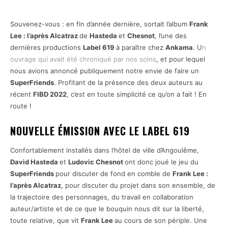
Souvenez-vous : en fin d’année dernière, sortait l’album
Frank
Lee : l’après Alcatraz
de
Hasteda
et
Chesnot
, l’une des
dernières productions
Label 619
à paraître chez
Ankama
. U
n
ouvrage qui avait été chroniqué par nos soins
, et pour lequel
nous avions annoncé publiquement notre envie de faire un
SuperFriends
. Profitant de la présence des deux auteurs au
récent
FIBD 2022
, c’est en toute simplicité ce qu’on a fait ! En
route !
NOUVELLE ÉMISSION AVEC LE LABEL 619
Confortablement installés dans l’hôtel de ville d’Angoulême,
David Hasteda
et
Ludovic Chesnot
ont donc joué le jeu du
SuperFriends
pour discuter de fond en comble de
Frank Lee :
l’après Alcatraz
, pour discuter du projet dans son ensemble, de
la trajectoire des personnages, du travail en collaboration
auteur/artiste et de ce que le bouquin nous dit sur la liberté,
toute relative, que vit
Frank Lee
au cours de son périple. Une