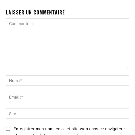
LAISSER UN COMMENTAIRE
Commenter
:
No
:*
Ema
:*
Sit
:
Enregistrer mon nom, email et site web dans ce navigateur