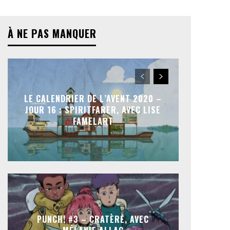
À NE PAS MANQUER
LE CALENDRIER DE L’AVENT 2020 –
JOUR 16 : SPIRITFARER, AVEC LISE
FAMELART
PUNCH! #3 – CRATÈRE, AVEC