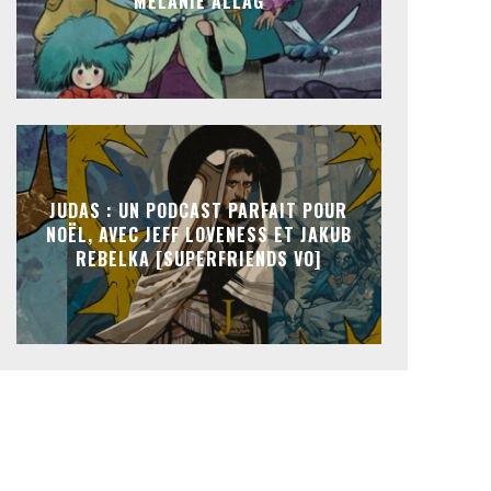
MÉLANIE ALLAG
JUDAS : UN PODCAST PARFAIT POUR
NOËL, AVEC JEFF LOVENESS ET JAKUB
REBELKA [SUPERFRIENDS VO]