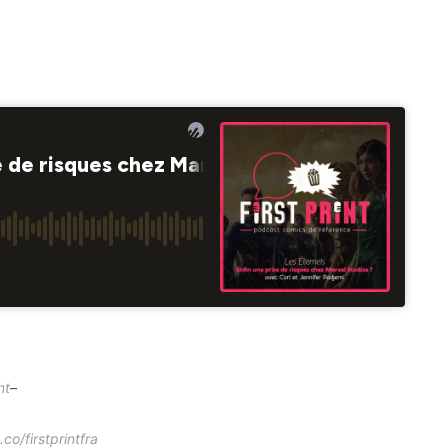
nt
–
co/firstprintfra