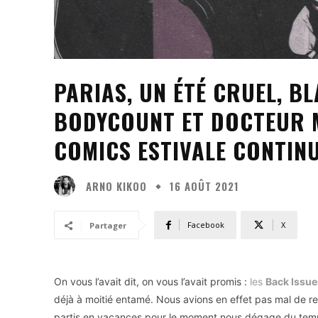
PARIAS, UN ÉTÉ CRUEL, B
BODYCOUNT ET DOCTEUR M
COMICS ESTIVALE CONTINU
ARNO KIKOO
16 AOÛT 2021
Facebook
X
Partager
On vous l’avait dit, on vous l’avait promis :
les
Back Issu
déjà à moitié entamé. Nous avions en effet pas mal de reta
partis en vacances pour le moment nous dégage du temp