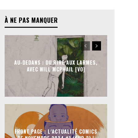
À NE PAS MANQUER
AU-DEDANS : DU RIRE AUX LARMES,
AVEC WILL MCPHAIL [VO]
FRONT PAGE : L’ACTUALITÉ COMICS