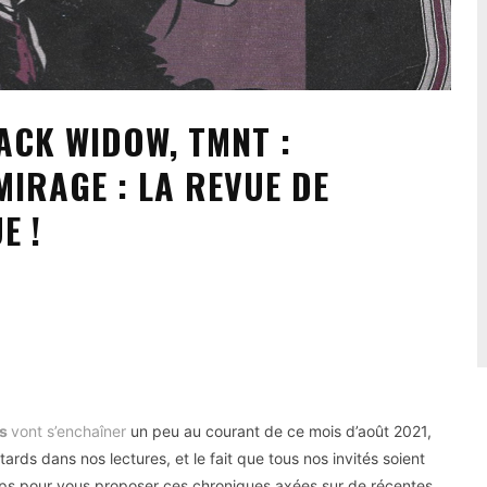
LACK WIDOW, TMNT :
IRAGE : LA REVUE DE
E !
es
vont s’enchaîner
un peu au courant de ce mois d’août 2021,
rds dans nos lectures, et le fait que tous nos invités soient
s pour vous proposer ces chroniques axées sur de récentes