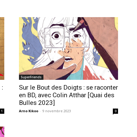
SuperFriends
 :
Sur le Bout des Doigts : se raconter
en BD, avec Colin Atthar [Quai des
Bulles 2023]
Arno Kikoo
-
9 novembre 2023
1
0