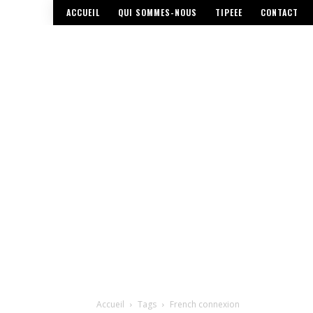
ACCUEIL
QUI SOMMES-NOUS
TIPEEE
CONTACT
Accueil
Tags
French connexion