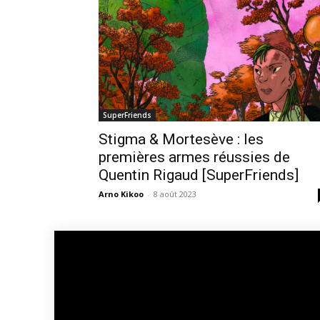
SuperFriends
Stigma & Mortesève : les
premières armes réussies de
Quentin Rigaud [SuperFriends]
Arno Kikoo
-
8 août 2023