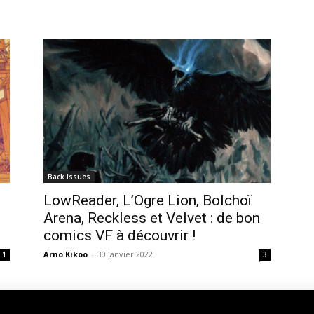
Back Issues
LowReader, L’Ogre Lion, Bolchoï
Arena, Reckless et Velvet : de bon
comics VF à découvrir !
Arno Kikoo
-
30 janvier 2022
1
3