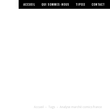
ACCUEIL
QUI SOMMES-NOUS
TIPEEE
CONTACT
Accueil
Tags
Analyse marché comics france