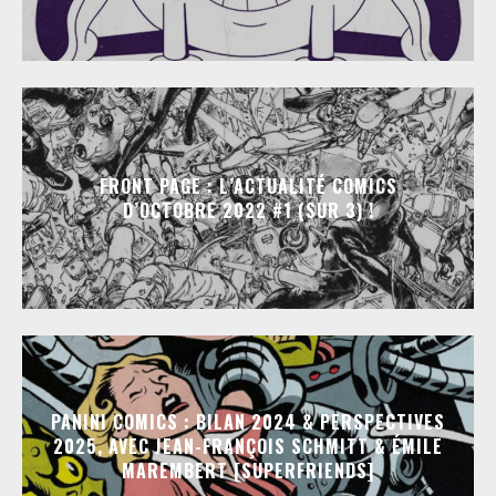
FRONT PAGE : L’ACTUALITÉ COMICS
D’OCTOBRE 2022 #1 (SUR 3) !
PANINI COMICS : BILAN 2024 & PERSPECTIVES
2025, AVEC JEAN-FRANÇOIS SCHMITT & ÉMILE
MAREMBERT [SUPERFRIENDS]