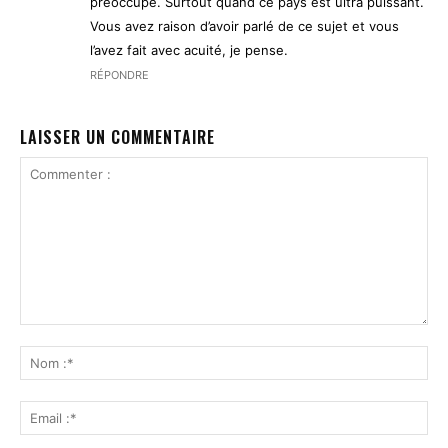
préoccupé. Surtout quand ce pays est ultra puissant.
Vous avez raison d’avoir parlé de ce sujet et vous
l’avez fait avec acuité, je pense.
RÉPONDRE
LAISSER UN COMMENTAIRE
Commenter
:
No
:*
Ema
:*