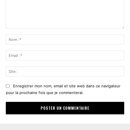
Commenter
:
No
:*
Ema
:*
Sit
:
Enregistrer mon nom, email et site web dans ce navigateur
pour la prochaine fois que je commenterai.