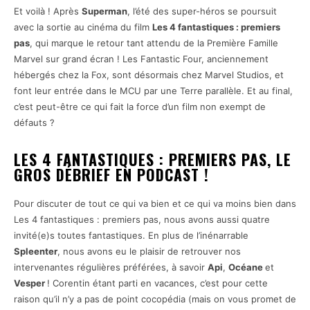
Et voilà ! Après
Superman
, l’été des super-héros se poursuit
avec la sortie au cinéma du film
Les 4 fantastiques : premiers
pas
, qui marque le retour tant attendu de la Première Famille
Marvel sur grand écran ! Les Fantastic Four, anciennement
hébergés chez la Fox, sont désormais chez Marvel Studios, et
font leur entrée dans le MCU par une Terre parallèle. Et au final,
c’est peut-être ce qui fait la force d’un film non exempt de
défauts ?
LES 4 FANTASTIQUES : PREMIERS PAS, LE
GROS DÉBRIEF EN PODCAST !
Pour discuter de tout ce qui va bien et ce qui va moins bien dans
Les 4 fantastiques : premiers pas, nous avons aussi quatre
invité(e)s toutes fantastiques. En plus de l’inénarrable
Spleenter
, nous avons eu le plaisir de retrouver nos
intervenantes régulières préférées, à savoir
Api
,
Océane
et
Vesper
! Corentin étant parti en vacances, c’est pour cette
raison qu’il n’y a pas de point cocopédia (mais on vous promet de