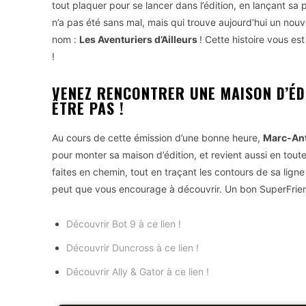
tout plaquer pour se lancer dans l’édition, en lançant sa
n’a pas été sans mal, mais qui trouve aujourd’hui un nou
nom :
Les Aventuriers d’Ailleurs
! Cette histoire vous e
!
VENEZ RENCONTRER UNE MAISON D’ÉD
ÊTRE PAS !
Au cours de cette émission d’une bonne heure,
Marc-Ant
pour monter sa maison d’édition, et revient aussi en toute 
faites en chemin, tout en traçant les contours de sa lign
peut que vous encourage à découvrir. Un bon SuperFrie
Découvrir Bot 9 à ce lien !
Découvrir Duncross à ce lien !
Découvrir Ally & Gator à ce lien !