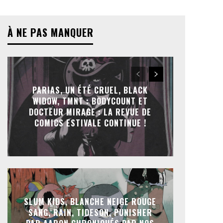
À NE PAS MANQUER
PARIAS, UN ÉTÉ CRUEL, BLACK
WIDOW, TMNT : BODYCOUNT ET
DOCTEUR MIRAGE : LA REVUE DE
COMICS ESTIVALE CONTINUE !
SLUM KIDS, BLANCHE NEIGE ROUGE
SANG, RAIN, TIDESON, PUNISHER