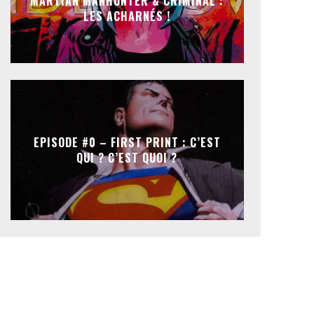
MARTIAN MANHUNTER & CRIMINAL :
LES ACHARNÉS !
EPISODE #0 – FIRST PRINT : C’EST
QUI ? C’EST QUOI ?