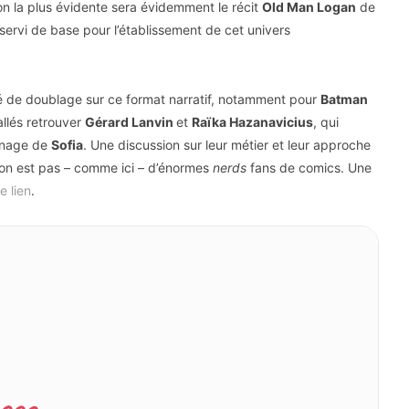
tion la plus évidente sera évidemment le récit
Old Man Logan
de
 servi de base pour l’établissement de cet univers
ité de doublage sur ce format narratif, notamment pour
Batman
allés retrouver
Gérard Lanvin
et
Raïka Hazanavicius
, qui
nnage de
Sofia
. Une discussion sur leur métier et leur approche
d on est pas – comme ici – d’énormes
nerds
fans de comics. Une
e lien
.