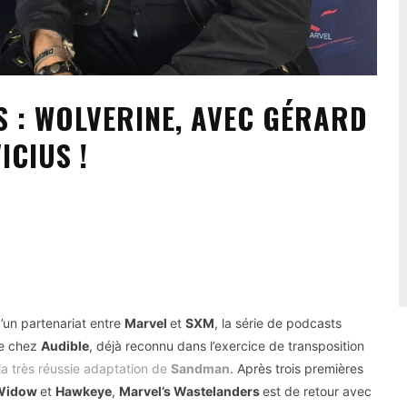
 : WOLVERINE, AVEC GÉRARD
ICIUS !
d’un partenariat entre
Marvel
et
SXM
, la série de podcasts
ce chez
Audible
, déjà reconnu dans l’exercice de transposition
la très réussie adaptation de
Sandman
. Après trois premières
 Widow
et
Hawkeye
,
Marvel’s Wastelanders
est de retour avec