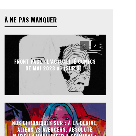
À NE PAS MANQUER
FRONT PAGE : L’ACTUALITÉ COMICS
DE MAI 2023 #1 (SUR 3) !
NOS CHRONIQUES SUR : À LA DÉRIVE,
ALIENS VS AVENGERS, ABSOLUTE