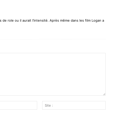
s de role ou il aurait l’intensité. Après même dans les film Logan a
Email
Site
:*
: