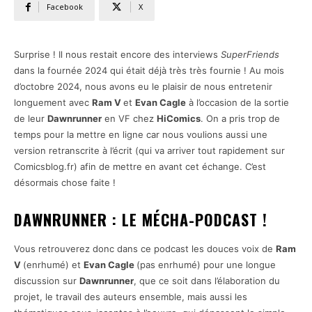
Facebook
X
Surprise ! Il nous restait encore des interviews
SuperFriends
dans la fournée 2024 qui était déjà très très fournie ! Au mois
d’octobre 2024, nous avons eu le plaisir de nous entretenir
longuement avec
Ram V
et
Evan Cagle
à l’occasion de la sortie
de leur
Dawnrunner
en VF chez
HiComics
. On a pris trop de
temps pour la mettre en ligne car nous voulions aussi une
version retranscrite à l’écrit (qui va arriver tout rapidement sur
Comicsblog.fr) afin de mettre en avant cet échange. C’est
désormais chose faite !
DAWNRUNNER : LE MÉCHA-PODCAST !
Vous retrouverez donc dans ce podcast les douces voix de
Ram
V
(enrhumé) et
Evan Cagle
(pas enrhumé) pour une longue
discussion sur
Dawnrunner
, que ce soit dans l’élaboration du
projet, le travail des auteurs ensemble, mais aussi les