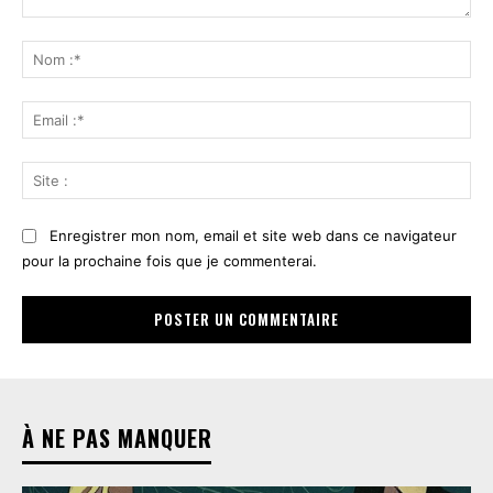
Commenter
:
No
:*
Ema
:*
Sit
:
Enregistrer mon nom, email et site web dans ce navigateur
pour la prochaine fois que je commenterai.
À NE PAS MANQUER