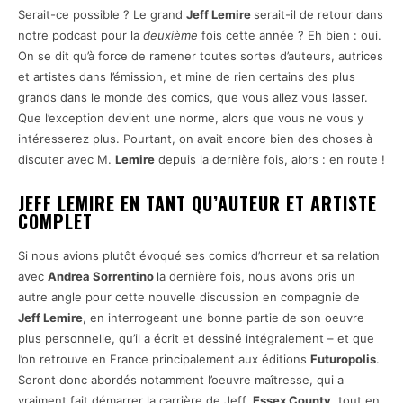
Serait-ce possible ? Le grand
Jeff Lemire
serait-il de retour dans
notre podcast pour la
deuxième
fois cette année ? Eh bien : oui.
On se dit qu’à force de ramener toutes sortes d’auteurs, autrices
et artistes dans l’émission, et mine de rien certains des plus
grands dans le monde des comics, que vous allez vous lasser.
Que l’exception devient une norme, alors que vous ne vous y
intéresserez plus. Pourtant, on avait encore bien des choses à
discuter avec M.
Lemire
depuis la dernière fois, alors : en route !
JEFF LEMIRE EN TANT QU’AUTEUR ET ARTISTE
COMPLET
Si nous avions plutôt évoqué ses comics d’horreur et sa relation
avec
Andrea Sorrentino
la dernière fois, nous avons pris un
autre angle pour cette nouvelle discussion en compagnie de
Jeff Lemire
, en interrogeant une bonne partie de son oeuvre
plus personnelle, qu’il a écrit et dessiné intégralement – et que
l’on retrouve en France principalement aux éditions
Futuropolis
.
Seront donc abordés notamment l’oeuvre maîtresse, qui a
vraiment fait démarrer la carrière de Jeff,
Essex County
, tout en