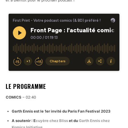
et à bientôt pour le prochain podcast !
LE PROGRAMME
COMICS
– 02:40
Garth Ennis est le 1er invité du Paris Fan Festival 2023
A soutenir : E
cuyère chez Bliss
et du
Garth Ennis chez
Komics Initiative