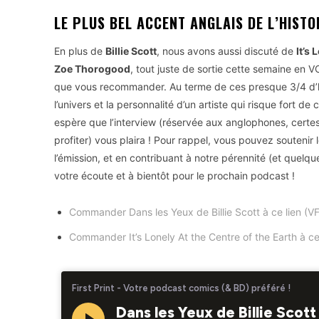
LE PLUS BEL ACCENT ANGLAIS DE L’HIST
En plus de
Billie Scott
, nous avons aussi discuté de
It’s 
Zoe Thorogood
, tout juste de sortie cette semaine en
que vous recommander. Au terme de ces presque 3/4 d’he
l’univers et la personnalité d’un artiste qui risque fort 
espère que l’interview (réservée aux anglophones, certes
profiter) vous plaira ! Pour rappel, vous pouvez soutenir
l’émission, et en contribuant à notre pérennité (et quelqu
votre écoute et à bientôt pour le prochain podcast !
Commander Dans les Yeux de Billie Scott à ce lien (VF
Commander It’s Lonely At the Centre of the Earth à ce