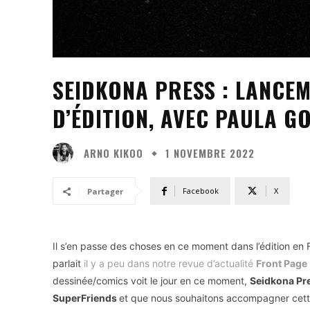
SEIDKONA PRESS : LANCE
D’ÉDITION, AVEC PAULA G
ARNO KIKOO
1 NOVEMBRE 2022
Facebook
X
Partager
Il s’en passe des choses en ce moment dans l’édition en F
parlait
il y a peu dans notre revue d’actualité
Front Page
dessinée/comics voit le jour en ce moment,
Seidkona Pr
SuperFriends
et que nous souhaitons accompagner cette