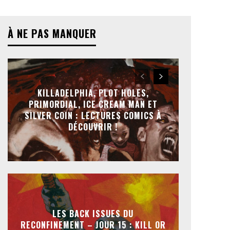
À NE PAS MANQUER
KILLADELPHIA, PLOT HOLES,
PRIMORDIAL, ICE CREAM MAN ET
SILVER COIN : LECTURES COMICS À
DÉCOUVRIR !
LES BACK ISSUES DU
RECONFINEMENT – JOUR 15 : KILL OR