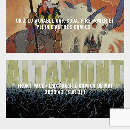
ON A LU WUVABLE OAF, CODA, FIRE POWER ET
PLEIN D’AUTRES COMICS !
FRONT PAGE : L’ACTUALITÉ COMICS DE MAI
2023 #3 (SUR 3) !