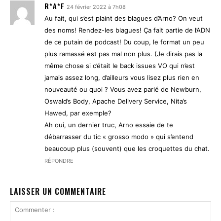
R*A*F
24 février 2022 à 7h08
Au fait, qui s’est plaint des blagues d’Arno? On veut
des noms! Rendez-les blagues! Ça fait partie de l’ADN
de ce putain de podcast! Du coup, le format un peu
plus ramassé est pas mal non plus. (Je dirais pas la
même chose si c’était le back issues VO qui n’est
jamais assez long, d’ailleurs vous lisez plus rien en
nouveauté ou quoi ? Vous avez parlé de Newburn,
Oswald’s Body, Apache Delivery Service, Nita’s
Hawed, par exemple?
Ah oui, un dernier truc, Arno essaie de te
débarrasser du tic « grosso modo » qui s’entend
beaucoup plus (souvent) que les croquettes du chat.
RÉPONDRE
LAISSER UN COMMENTAIRE