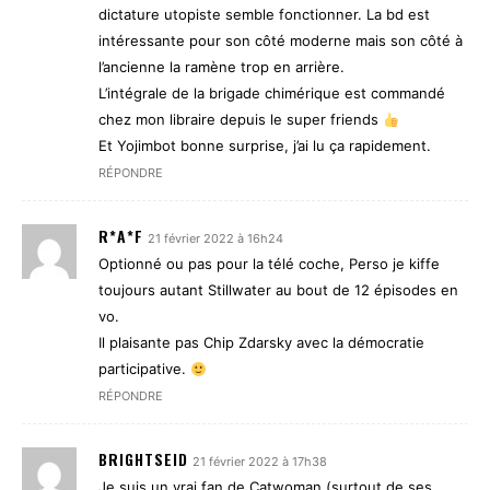
dictature utopiste semble fonctionner. La bd est
intéressante pour son côté moderne mais son côté à
l’ancienne la ramène trop en arrière.
L’intégrale de la brigade chimérique est commandé
chez mon libraire depuis le super friends
Et Yojimbot bonne surprise, j’ai lu ça rapidement.
RÉPONDRE
R*A*F
21 février 2022 à 16h24
Optionné ou pas pour la télé coche, Perso je kiffe
toujours autant Stillwater au bout de 12 épisodes en
vo.
Il plaisante pas Chip Zdarsky avec la démocratie
participative.
RÉPONDRE
BRIGHTSEID
21 février 2022 à 17h38
Je suis un vrai fan de Catwoman (surtout de ses