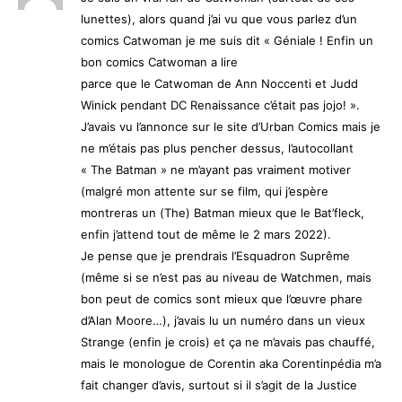
lunettes), alors quand j’ai vu que vous parlez d’un
comics Catwoman je me suis dit « Géniale ! Enfin un
bon comics Catwoman a lire
parce que le Catwoman de Ann Noccenti et Judd
Winick pendant DC Renaissance c’était pas jojo! ».
J’avais vu l’annonce sur le site d’Urban Comics mais je
ne m’étais pas plus pencher dessus, l’autocollant
« The Batman » ne m’ayant pas vraiment motiver
(malgré mon attente sur se film, qui j’espère
montreras un (The) Batman mieux que le Bat’fleck,
enfin j’attend tout de même le 2 mars 2022).
Je pense que je prendrais l’Esquadron Suprême
(même si se n’est pas au niveau de Watchmen, mais
bon peut de comics sont mieux que l’œuvre phare
d’Alan Moore…), j’avais lu un numéro dans un vieux
Strange (enfin je crois) et ça ne m’avais pas chauffé,
mais le monologue de Corentin aka Corentinpédia m’a
fait changer d’avis, surtout si il s’agit de la Justice