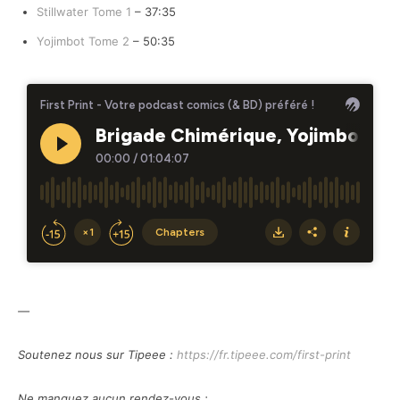
Stillwater Tome 1
– 37:35
Yojimbot Tome 2
– 50:35
—
Soutenez nous sur Tipeee :
https://fr.tipeee.com/first-print
Ne manquez aucun rendez-vous :