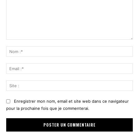
Commenter
:
No
:*
Ema
:*
Sit
:
Enregistrer mon nom, email et site web dans ce navigateur
pour la prochaine fois que je commenterai.