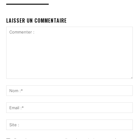
LAISSER UN COMMENTAIRE
Commenter
:
No
:*
Ema
:*
Sit
: