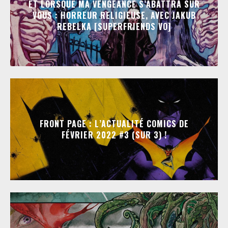
ET LORSQUE MA VENGEANCE S’ABATTRA SUR
VOUS : HORREUR RELIGIEUSE, AVEC JAKUB
REBELKA [SUPERFRIENDS VO]
FRONT PAGE : L’ACTUALITÉ COMICS DE
FÉVRIER 2022 #3 (SUR 3) !