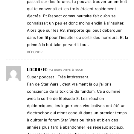
passait sur des forums, tu pouvais trouver un endroit
qui te convenait et les trolls étaient rapidement
éjectés. Et l’aspect communautaire fait qu’on se
connaissait un peu et donc moins enclin à s’insulter.
Alors que sur les RS, n’importe qui peut débarquer
dans ton fil pour t’insulter ou sortir des horreurs. Et la
prime à la hot take pervertit tout.
RÉPONDRE
LOCKHEED
24 mars 2026 à 8h58
Super podcast . Très intéressant.
Fan de Star Wars , c’est vraiment là ou j’ai pris
conscience de la toxicité du fandom. Ca a culminé
avec la sortie de l’épisode 8. Les réaction
épidermiques, les logorrhées vindicatives ont été un
électrochoc qui m’ont conduit dans un premier temps
à quitter le forum Star Wars ou j’étais et bien des
années plus tard à abandonner les réseaux sociaux.