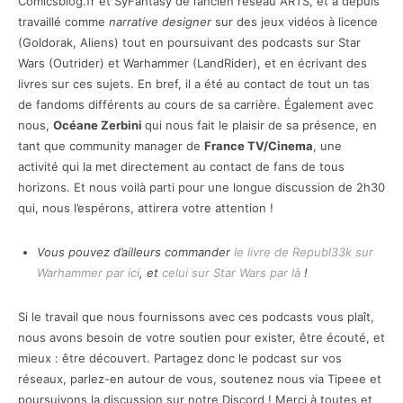
Comicsblog.fr et SyFantasy de l’ancien réseau ARTS, et a depuis
travaillé comme
narrative designer
sur des jeux vidéos à licence
(Goldorak, Aliens) tout en poursuivant des podcasts sur Star
Wars (Outrider) et Warhammer (LandRider), et en écrivant des
livres sur ces sujets. En bref, il a été au contact de tout un tas
de fandoms différents au cours de sa carrière. Également avec
nous,
Océane Zerbini
qui nous fait le plaisir de sa présence, en
tant que community manager de
France TV/Cinema
, une
activité qui la met directement au contact de fans de tous
horizons. Et nous voilà parti pour une longue discussion de 2h30
qui, nous l’espérons, attirera votre attention !
Vous pouvez d’ailleurs commander
le livre de Republ33k sur
Warhammer par ici
, et
celui sur Star Wars par là
!
Si le travail que nous fournissons avec ces podcasts vous plaît,
nous avons besoin de votre soutien pour exister, être écouté, et
mieux : être découvert. Partagez donc le podcast sur vos
réseaux, parlez-en autour de vous, soutenez nous via Tipeee et
poursuivons la discussion sur notre Discord ! Merci à toutes et