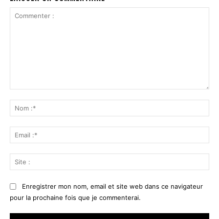
Commenter
:
No
:*
Ema
:*
Sit
:
Enregistrer mon nom, email et site web dans ce navigateur
pour la prochaine fois que je commenterai.