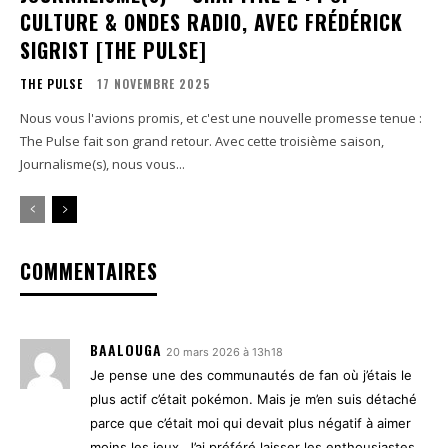
CULTURE & ONDES RADIO, AVEC FRÉDÉRICK
SIGRIST [THE PULSE]
THE PULSE
17 NOVEMBRE 2025
Nous vous l'avions promis, et c'est une nouvelle promesse tenue :
The Pulse fait son grand retour. Avec cette troisième saison,
Journalisme(s), nous vous...
COMMENTAIRES
BAALOUGA
20 mars 2026 à 13h18
Je pense une des communautés de fan où j’étais le
plus actif c’était pokémon. Mais je m’en suis détaché
parce que c’était moi qui devait plus négatif à aimer
moins les jeux. J’ai préféré laisser les enthousiastes