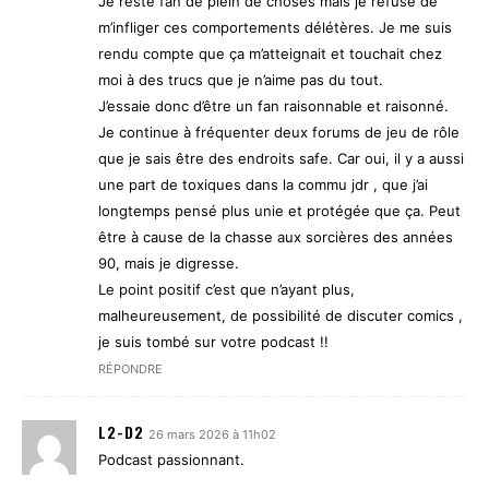
Je reste fan de plein de choses mais je refuse de
m’infliger ces comportements délétères. Je me suis
rendu compte que ça m’atteignait et touchait chez
moi à des trucs que je n’aime pas du tout.
J’essaie donc d’être un fan raisonnable et raisonné.
Je continue à fréquenter deux forums de jeu de rôle
que je sais être des endroits safe. Car oui, il y a aussi
une part de toxiques dans la commu jdr , que j’ai
longtemps pensé plus unie et protégée que ça. Peut
être à cause de la chasse aux sorcières des années
90, mais je digresse.
Le point positif c’est que n’ayant plus,
malheureusement, de possibilité de discuter comics ,
je suis tombé sur votre podcast !!
RÉPONDRE
L2-D2
26 mars 2026 à 11h02
Podcast passionnant.