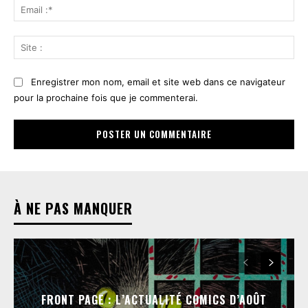
Ema
:*
Sit
:
Enregistrer mon nom, email et site web dans ce navigateur
pour la prochaine fois que je commenterai.
À NE PAS MANQUER
FRONT PAGE : L’ACTUALITÉ COMICS D’AOÛT