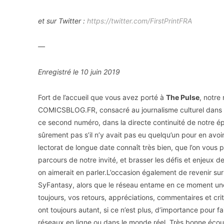
et sur Twitter :
https://twitter.com/FirstPrintFRA
—
Enregistré le 10 juin 2019
Fort de l’accueil que vous avez porté à
The Pulse
, notre
COMICSBLOG.FR, consacré au journalisme culturel dans s
ce second numéro, dans la directe continuité de notre épi
sûrement pas s’il n’y avait pas eu quelqu’un pour en avo
lectorat de longue date connaît très bien, que l’on vous p
parcours de notre invité, et brasser les défis et enjeux de
on aimerait en parler.L’occasion également de revenir s
SyFantasy, alors que le réseau entame en ce moment un
toujours, vos retours, appréciations, commentaires et cri
ont toujours autant, si ce n’est plus, d’importance pour f
réseaux en ligne ou dans le monde réel. Très bonne écoute