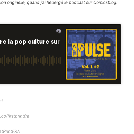
tion originelle, quand j’ai hébergé le podcast sur Comicsblog.
nt
co/firstprintfra
stPrintFRA