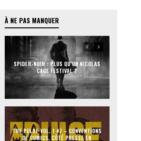
À NE PAS MANQUER
SPIDER-NOIR : PLUS QU’UN NICOLAS
CAGE FESTIVAL ?
THE PULSE VOL. 1 #7 – CONVENTIONS
DE COMICS, CÔTÉ PRESSE EN