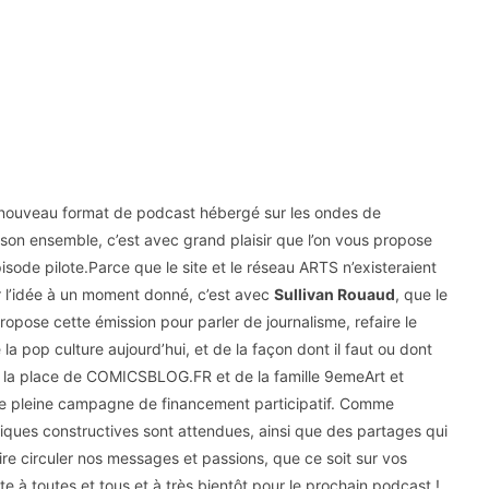
 nouveau format de podcast hébergé sur les ondes de
on ensemble, c’est avec grand plaisir que l’on vous propose
sode pilote.Parce que le site et le réseau ARTS n’existeraient
ir l’idée à un moment donné, c’est avec
Sullivan Rouaud
, que le
ropose cette émission pour parler de journalisme, refaire le
 la pop culture aujourd’hui, et de la façon dont il faut ou dont
ur la place de COMICSBLOG.FR et de la famille 9emeArt et
e pleine campagne de financement participatif. Comme
tiques constructives sont attendues, ainsi que des partages qui
aire circuler nos messages et passions, que ce soit sur vos
 à toutes et tous et à très bientôt pour le prochain podcast !