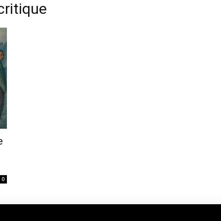
critique
e
0