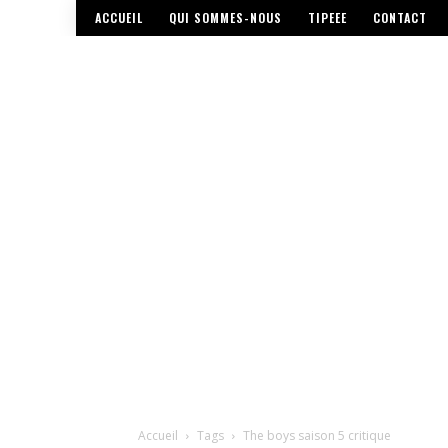
ACCUEIL
QUI SOMMES-NOUS
TIPEEE
CONTACT
Accueil
Tags
The boys saison 5 critique