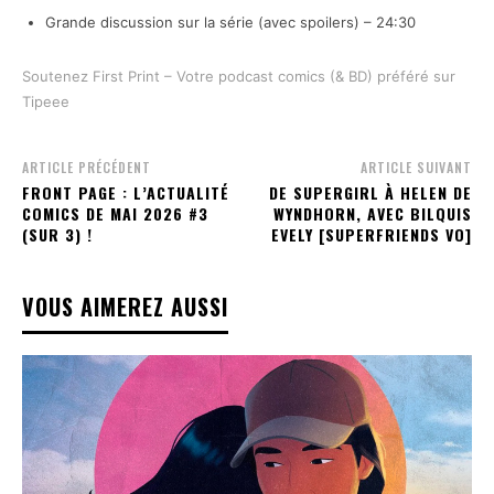
Grande discussion sur la série (avec spoilers) – 24:30
Soutenez First Print – Votre podcast comics (& BD) préféré sur
Tipeee
ARTICLE PRÉCÉDENT
ARTICLE SUIVANT
FRONT PAGE : L’ACTUALITÉ
DE SUPERGIRL À HELEN DE
COMICS DE MAI 2026 #3
WYNDHORN, AVEC BILQUIS
(SUR 3) !
EVELY [SUPERFRIENDS VO]
VOUS AIMEREZ AUSSI