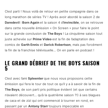
C’est parti ! Nous voilà de retour en petite compagnie dans ce
long marathon de séries TV ! Après avoir abordé la saison 2 de
Daredevil : Born Again
et la saison 4 d’
Invincible
, on se retrouve
dans cette nouvelle émission « On Screen » pour faire le point
sur la grande conclusion de
The Boys
! La cinquième saison tout
juste achevée sur
Prime Video
est la fin de l’adaptation des
comics de
Garth Ennis
et
Darick Robertson
, mais pas forcément
la fin de la franchise télévisuelle… On en parle en podcast !
LE GRAND DÉBRIEF DE THE BOYS SAISON
5
C’est avec l’ami
Spleenter
que nous vous proposons cette
émission qui fera le tour de tout ce qu’il y a à savoir de la fin de
The Boys
, de son parti pris politique évident (et que certains
n’avaient découvert… qu’à la quatrième saison ?!) à ses blagues
de caca et de zizi qui ont commencé à tourner en rond, en
passant par un
Antony Starr
toujours impeccable en