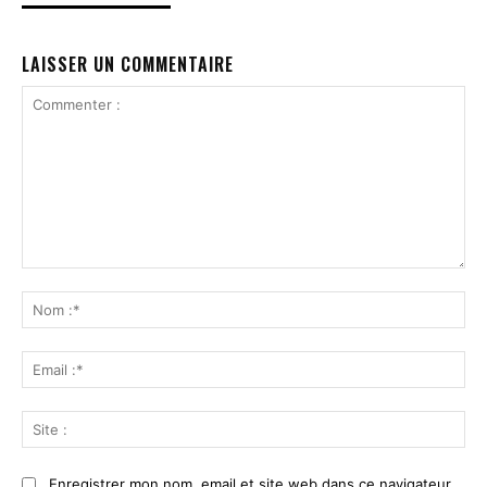
LAISSER UN COMMENTAIRE
Commenter
:
No
:*
Ema
:*
Sit
:
Enregistrer mon nom, email et site web dans ce navigateur