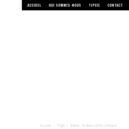
ACCUEIL
QUI SOMMES-NOUS
TIPEEE
CONTACT
Accueil
Tags
Slaine : le dieu cornu critique