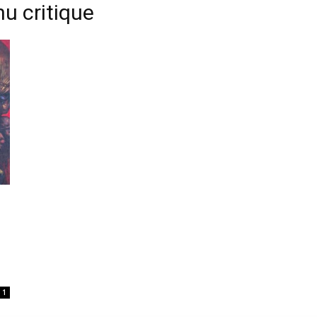
nu critique
1