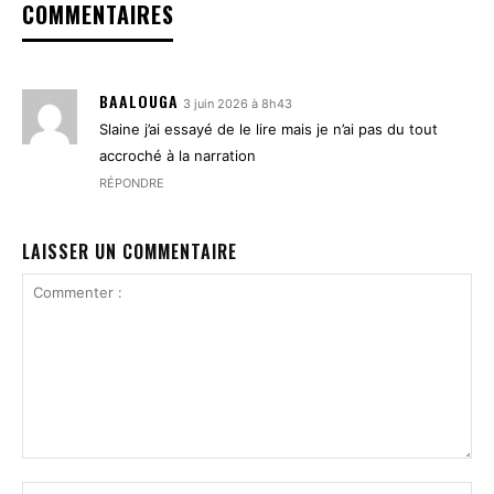
COMMENTAIRES
BAALOUGA
3 juin 2026 à 8h43
Slaine j’ai essayé de le lire mais je n’ai pas du tout
accroché à la narration
RÉPONDRE
LAISSER UN COMMENTAIRE
Commenter
:
No