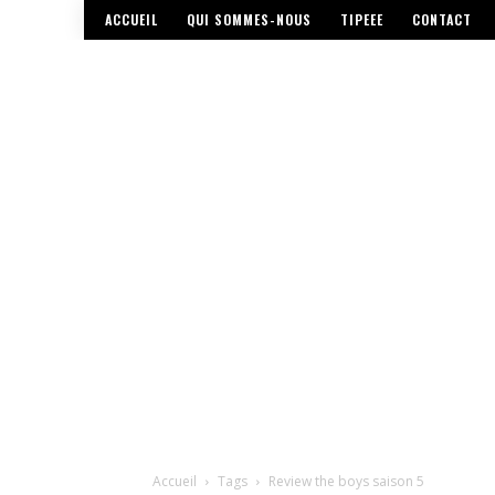
ACCUEIL
QUI SOMMES-NOUS
TIPEEE
CONTACT
Accueil
Tags
Review the boys saison 5