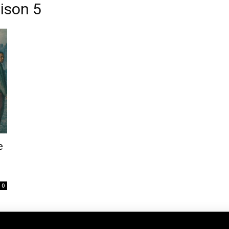
aison 5
e
0