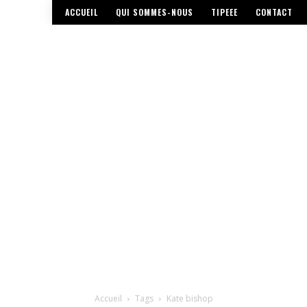
ACCUEIL
QUI SOMMES-NOUS
TIPEEE
CONTACT
Accueil
Tags
Kate bishop