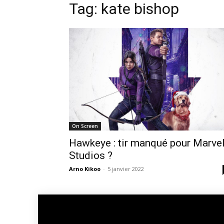
Tag: kate bishop
On Screen
Hawkeye : tir manqué pour Marve
Studios ?
Arno Kikoo
-
5 janvier 2022