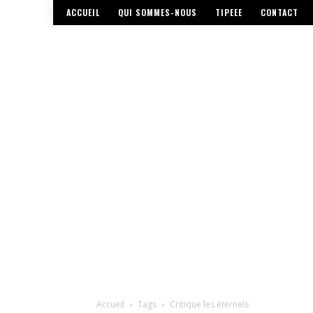
ACCUEIL
QUI SOMMES-NOUS
TIPEEE
CONTACT
Accueil
Tags
Critique les éternels