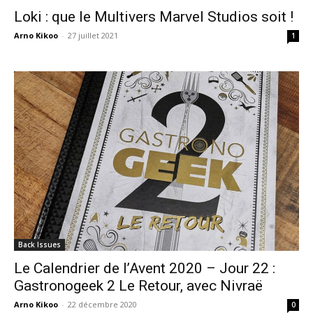
Loki : que le Multivers Marvel Studios soit !
Arno Kikoo
-
27 juillet 2021
1
Back Issues
Le Calendrier de l’Avent 2020 – Jour 22 :
Gastronogeek 2 Le Retour, avec Nivraë
Arno Kikoo
-
22 décembre 2020
0