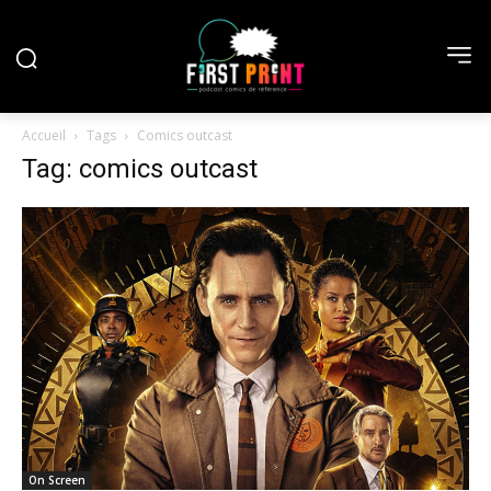
Accueil
Tags
Comics outcast
Tag: comics outcast
On Screen