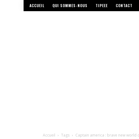
ACCUEIL
QUI SOMMES-NOUS
TIPEEE
CONTACT
Accueil
Tags
Captain america : brave new world 